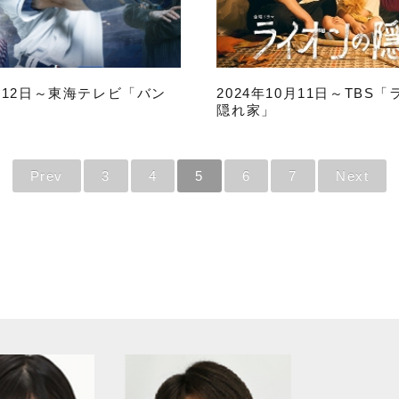
0月12日～東海テレビ「バン
2024年10月11日～TBS
隠れ家」
Prev
3
4
5
6
7
Next